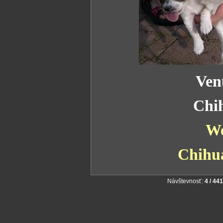
Ven
Chi
We
Chihua
Návštevnosť:
4 / 44